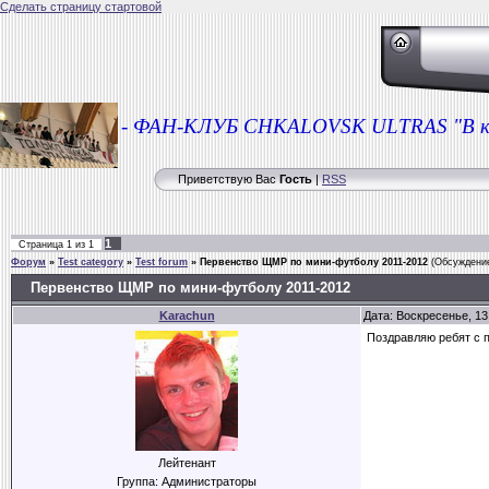
Сделать страницу стартовой
-
ФАН-КЛУБ CHKALOVSK ULTRAS "
Приветствую Вас
Гость
|
RSS
1
Страница
1
из
1
Форум
»
Test category
»
Test forum
»
Первенство ЩМР по мини-футболу 2011-2012
(Обсуждение
Первенство ЩМР по мини-футболу 2011-2012
Karachun
Дата: Воскресенье, 13
Поздравляю ребят с 
Лейтенант
Группа: Администраторы