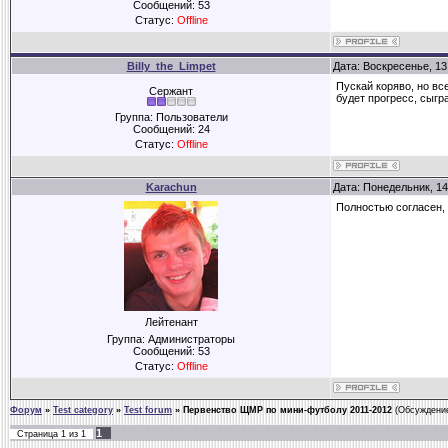
Сообщений:
53
Статус:
Offline
Billy_the_Limpet
Дата: Воскресенье, 13
Пускай коряво, но вс
Сержант
будет прогресс, сыгр
Группа: Пользователи
Сообщений:
24
Статус:
Offline
Karachun
Дата: Понедельник, 14
Полностью согласен, 
Лейтенант
Группа: Администраторы
Сообщений:
53
Статус:
Offline
Форум
»
Test category
»
Test forum
»
Первенство ЩМР по мини-футболу 2011-2012
(Обсуждение
1
Страница
1
из
1